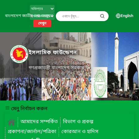
বাংলাদেশ জাতীয় তথ্য বাতায়ন
English
দেখুন
ইসলামিক ফাউন্ডেশন
গণপ্রজাতন্ত্রী বাংলাদেশ সরকার
মেনু নির্বাচন করুন
আমাদের সম্পর্কিত
বিভাগ ও প্রকল্প
প্রকাশনা/জার্নাল/পত্রিকা
কোরআন ও হাদিস