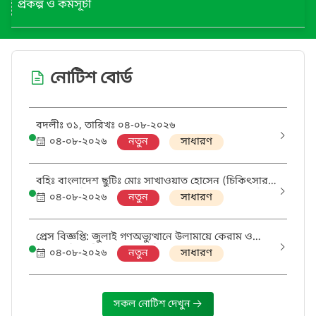
প্রকল্প ও কর্মসূচী
নোটিশ বোর্ড
বদলীঃ ৩১, তারিখঃ ০৪-০৮-২০২৬
০৪-০৮-২০২৬
নতুন
সাধারণ
বহিঃ বাংলাদেশ ছুটিঃ মোঃ সাখাওয়াত হোসেন (চিকিৎসার
উদ্দেশ্যে), হিসাবরক্ষক, বরগুনা জেলা কার্যালয়, ইসলামিক
০৪-০৮-২০২৬
নতুন
সাধারণ
ফাউন্ডেশন
প্রেস বিজ্ঞপ্তি: জুলাই গণঅভ্যুত্থানে উলামায়ে কেরাম ও
মাদ্রাসা শিক্ষার্থীদের অবদান নিয়ে ব্যাপক গবেষণা করা
০৪-০৮-২০২৬
নতুন
সাধারণ
প্রয়োজন-ধর্মসচিব
সকল নোটিশ দেখুন