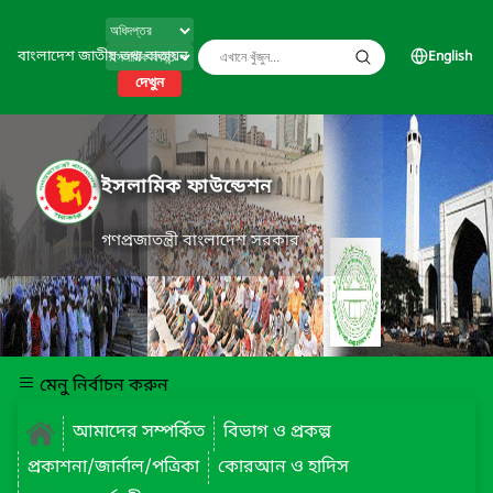
বাংলাদেশ জাতীয় তথ্য বাতায়ন
English
দেখুন
ইসলামিক ফাউন্ডেশন
গণপ্রজাতন্ত্রী বাংলাদেশ সরকার
মেনু নির্বাচন করুন
আমাদের সম্পর্কিত
বিভাগ ও প্রকল্প
প্রকাশনা/জার্নাল/পত্রিকা
কোরআন ও হাদিস