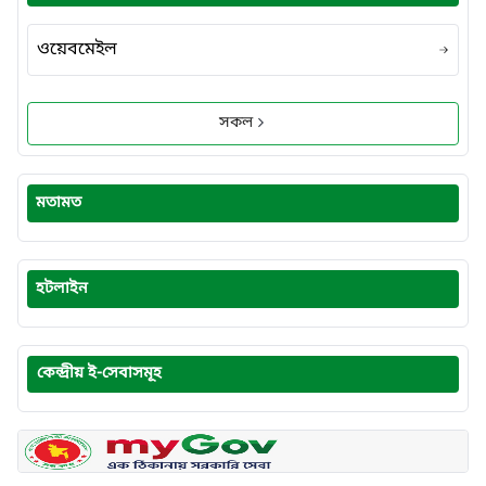
ওয়েবমেইল
সকল
মতামত
হটলাইন
কেন্দ্রীয় ই-সেবাসমূহ