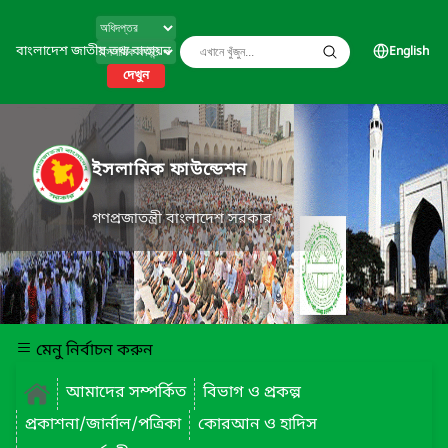
বাংলাদেশ জাতীয় তথ্য বাতায়ন
English
দেখুন
ইসলামিক ফাউন্ডেশন
গণপ্রজাতন্ত্রী বাংলাদেশ সরকার
মেনু নির্বাচন করুন
আমাদের সম্পর্কিত
বিভাগ ও প্রকল্প
প্রকাশনা/জার্নাল/পত্রিকা
কোরআন ও হাদিস