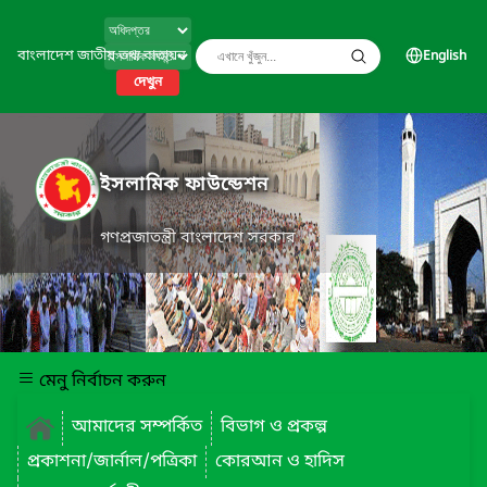
বাংলাদেশ জাতীয় তথ্য বাতায়ন
English
দেখুন
ইসলামিক ফাউন্ডেশন
গণপ্রজাতন্ত্রী বাংলাদেশ সরকার
মেনু নির্বাচন করুন
আমাদের সম্পর্কিত
বিভাগ ও প্রকল্প
প্রকাশনা/জার্নাল/পত্রিকা
কোরআন ও হাদিস