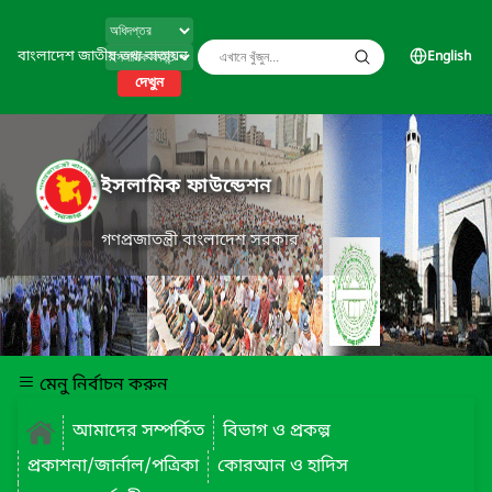
বাংলাদেশ জাতীয় তথ্য বাতায়ন
English
দেখুন
ইসলামিক ফাউন্ডেশন
গণপ্রজাতন্ত্রী বাংলাদেশ সরকার
মেনু নির্বাচন করুন
আমাদের সম্পর্কিত
বিভাগ ও প্রকল্প
প্রকাশনা/জার্নাল/পত্রিকা
কোরআন ও হাদিস