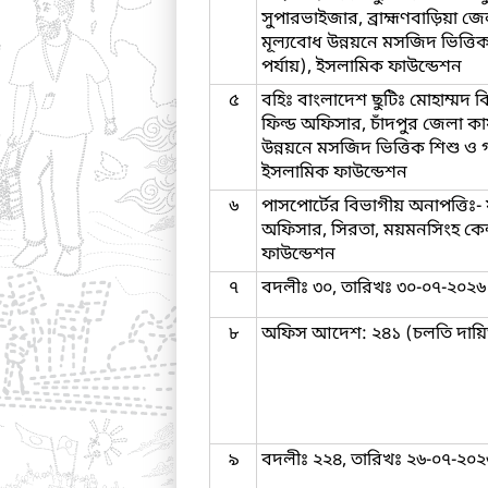
সুপারভাইজার, ব্রাহ্মণবাড়িয়া জ
মূল্যবোধ উন্নয়নে মসজিদ ভিত্তিক
পর্যায়), ইসলামিক ফাউন্ডেশন
৫
বহিঃ বাংলাদেশ ছুটিঃ মোহাম্মদ ব
ফিল্ড অফিসার, চাঁদপুর জেলা কার
উন্নয়নে মসজিদ ভিত্তিক শিশু ও গণ
ইসলামিক ফাউন্ডেশন
৬
পাসপোর্টের বিভাগীয় অনাপত্তিঃ- ফ
অফিসার, সিরতা, ময়মনসিংহ কেন্
ফাউন্ডেশন
৭
বদলীঃ ৩০, তারিখঃ ৩০-০৭-২০২৬
৮
অফিস আদেশ: ২৪১ (চলতি দায়িত্
৯
বদলীঃ ২২৪, তারিখঃ ২৬-০৭-২০২