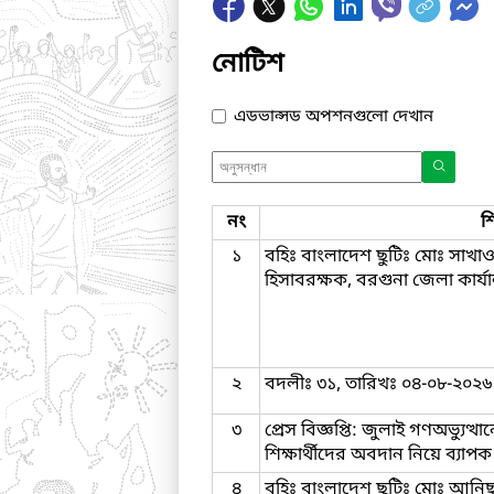
নোটিশ
এডভান্সড অপশনগুলো দেখান
নং
শ
১
বহিঃ বাংলাদেশ ছুটিঃ মোঃ সাখাও
হিসাবরক্ষক, বরগুনা জেলা কার্
২
বদলীঃ ৩১, তারিখঃ ০৪-০৮-২০২৬
৩
প্রেস বিজ্ঞপ্তি: জুলাই গণঅভ্যুত্
শিক্ষার্থীদের অবদান নিয়ে ব্যা
৪
বহিঃ বাংলাদেশ ছুটিঃ মোঃ আনিছু