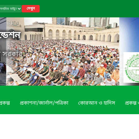
দেখুন
্ডেশন
েশ সরকার
রকল্প
প্রকাশনা/জার্নাল/পত্রিকা
কোরআন ও হাদিস
প্রকল্প