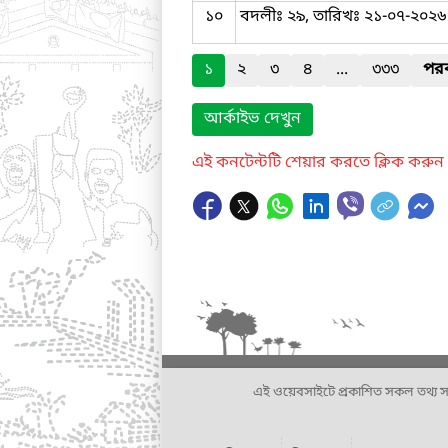
১০
বদলীঃ ২৯, তারিখঃ ২১-০৭-২০২৬
১
২
৩
৪
...
৩৩৩
পরব
আর্কাইভ দেখুন
এই কনটেন্টটি শেয়ার করতে ক্লিক করুন
এই ওয়েবসাইটে প্রকাশিত সকল তথ্য সংশ্লি