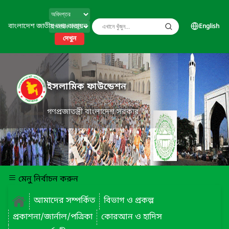
বাংলাদেশ জাতীয় তথ্য বাতায়ন
English
দেখুন
ইসলামিক ফাউন্ডেশন
গণপ্রজাতন্ত্রী বাংলাদেশ সরকার
মেনু নির্বাচন করুন
আমাদের সম্পর্কিত
বিভাগ ও প্রকল্প
প্রকাশনা/জার্নাল/পত্রিকা
কোরআন ও হাদিস